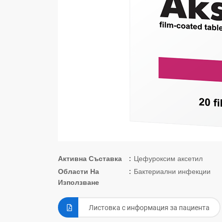
Активна Съставка
Цефуроксим аксетил
Области На
Бактериални инфекции
Използване
Листовка с информация за пациента