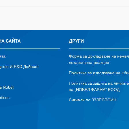
НА САЙТА
ДРУГИ
ята
Форма за докладване на неже
лекарствена реакция
ство И R&D Дейност
Политика за използване на «би
Политика за защита на личнит
в Nobel
на „НОБЕЛ ФАРМА“ ЕООД
dicus
Сигнали по ЗЗЛПСПОИН