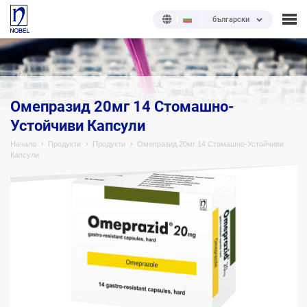
български
;
Омепразид 20мг 14 Стомашно-
Устойчиви Капсули
Начало
Продукти
Продукти
Омепразид 20мг 14 Стомашно-Устойчиви
Капсули