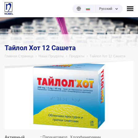
Русский
;
Тайлол Хот 12 Сашета
Главная Страница
Наши Продукты
Продукты
Тайлол Хот 12 Сашета
Активный
Парацетамол, Хлорфенирамин,