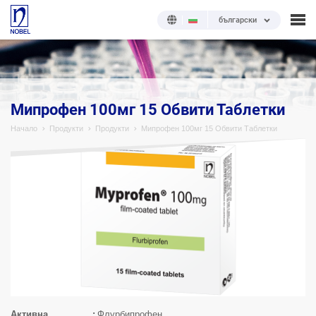
български
;
Мипрофен 100мг 15 Обвити Таблетки
Начало
Продукти
Продукти
Мипрофен 100мг 15 Обвити Таблетки
Активна
Флурбипрофен